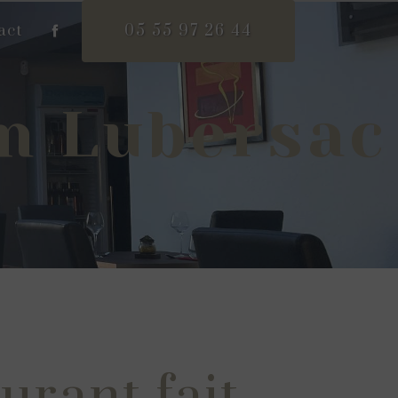
act
05 55 97 26 44
on Lubersac
urant fait