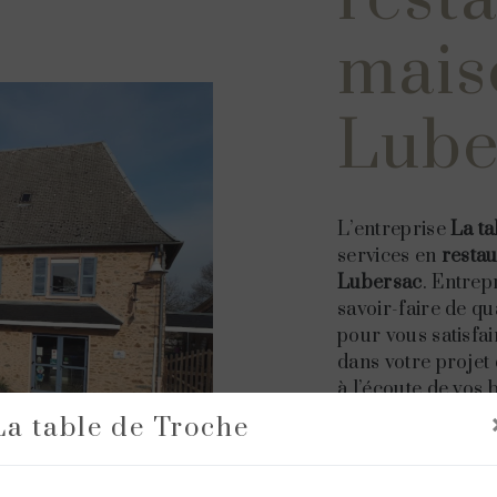
mais
Lube
L’entreprise
La t
services en
restau
Lubersac
. Entrep
savoir-faire de qu
pour vous satisfa
dans votre projet
à l’écoute de vos 
nous sommes à vo
La table de Troche
transmettre les r
projet de
restaura
tout notre passion