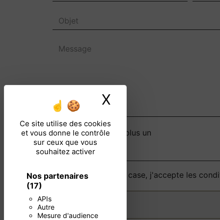
X
Masquer le ban
Ce site utilise des cookies
Combien font neuf plus un
et vous donne le contrôle
sur ceux que vous
souhaitez activer
En cochant cette case, j'accepte les condi
Nos partenaires
(17)
APIs
Autre
Mesure d'audience