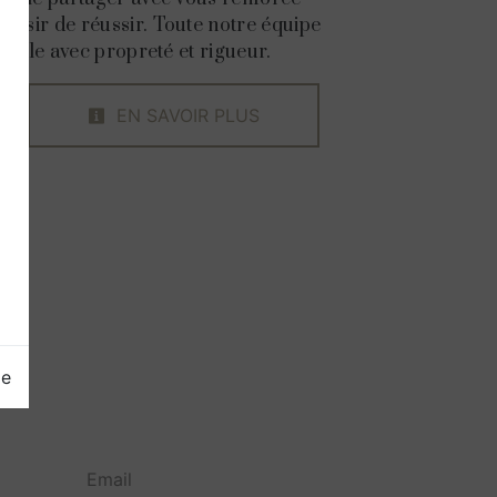
 désir de réussir. Toute notre équipe
availle avec propreté et rigueur.
EN SAVOIR PLUS
ge