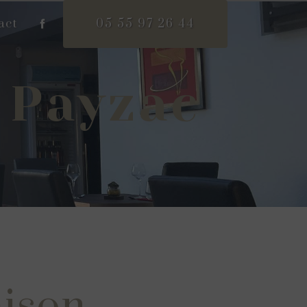
act
05 55 97 26 44
r Payzac
aison