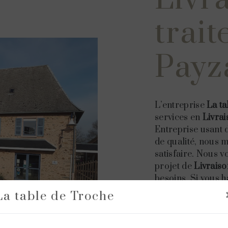
trait
Payz
L’entreprise
La t
services en
Livrai
Entreprise usant d
de qualité, nous 
satisfaire. Nous 
projet de
Livraiso
besoins. Si vous h
disposition pour 
La table de Troche
nécessaires à vot
métier est avant t
vous renforce enc