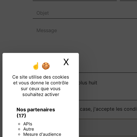
X
Masquer le ban
Ce site utilise des cookies
Combien font sept plus huit
et vous donne le contrôle
sur ceux que vous
souhaitez activer
En cochant cette case, j'accepte les condi
Nos partenaires
(17)
APIs
Autre
Mesure d'audience